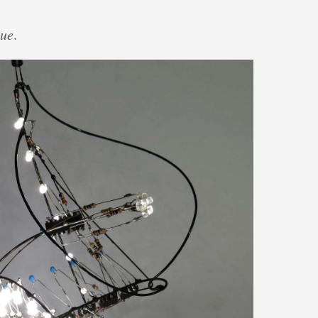
que
.