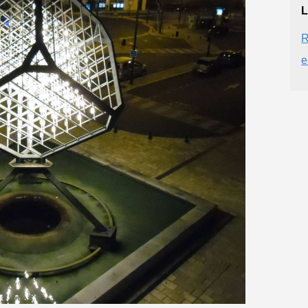
L
R
e