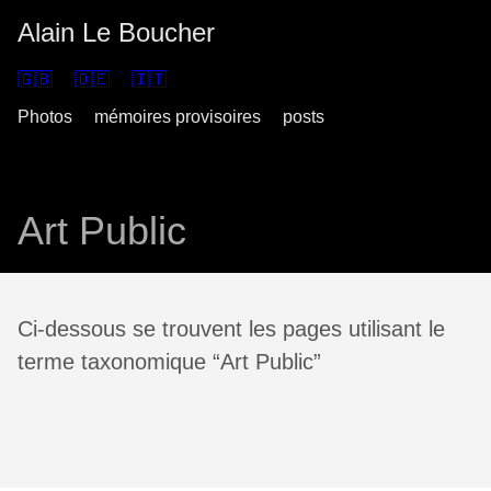
Alain Le Boucher
🇬🇧
🇩🇪
🇮🇹
Photos
mémoires provisoires
posts
Art Public
Ci-dessous se trouvent les pages utilisant le
terme taxonomique “Art Public”