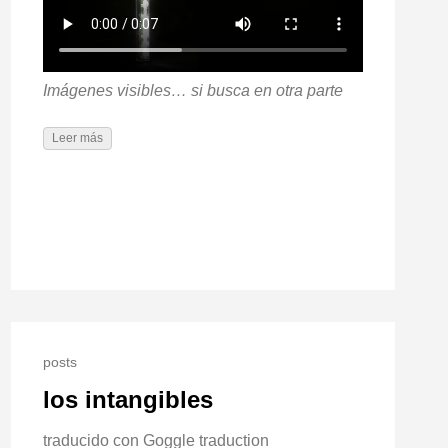
Imágenes visibles… si busca en otra parte
Leer más
posts
los intangibles
traducido con Goggle traduction